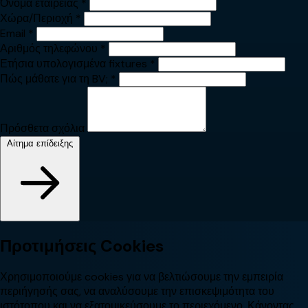
Όνομα εταιρείας
*
Χώρα/Περιοχή
*
Email
*
Αριθμός τηλεφώνου
*
Ετήσια υπολογισμένα fixtures
*
Πώς μάθατε για τη BV;
*
Πρόσθετα σχόλια
Αίτημα επίδειξης
Προτιμήσεις Cookies
Χρησιμοποιούμε cookies για να βελτιώσουμε την εμπειρία
περιήγησής σας, να αναλύσουμε την επισκεψιμότητα του
ιστότοπου και να εξατομικεύσουμε το περιεχόμενο. Κάνοντας