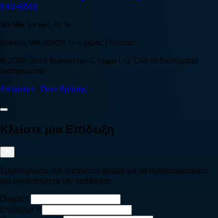
840-8563
50 Milk Street, FL 16
Boston, MA 02109, Ηνωμένες Πολιτείες
© 2019-2026 Burmester & Vogel Ltd. Όλα τα δικαιώματα
διατηρούνται.
Απόρρητο
|
Όροι Χρήσης
Κλείστε μια Επίδειξη
Συμπληρώστε την παρακάτω φόρμα για να προγραμματίσετε
μια συνάντηση με την ομάδα μας.
Όνομα
*
Επώνυμο
*