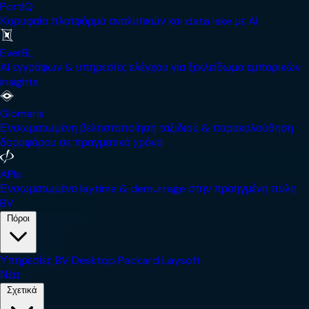
PortIQ
Κορυφαία πλατφόρμα αναλυτικών και data lake με AI
EverBL
AI εγγράφων & υπηρεσίες ελέγχου για ξεκλείδωμα εμπορικών
insights
Glomaris
Ενσωματωμένη βελτιστοποίηση ταξιδιού & παρακολούθηση
δορυφόρου σε πραγματικό χρόνο
APIs
Ενσωματωμένο laytime & demurrage στην προηγμένη πύλη
BV
Πόροι
Υπηρεσίες
BV Desktop
Packard
Laysoft
Νέα
Σχετικά