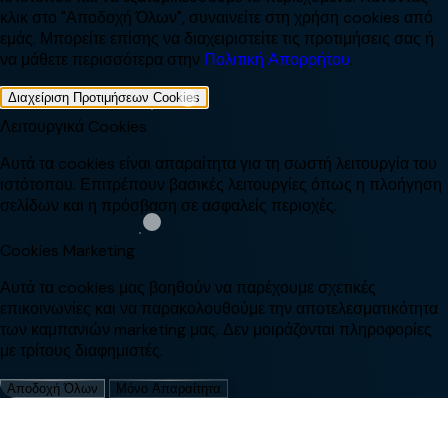
κλικ στο "Αποδοχή Όλων", συναινείτε στη χρήση cookies από
εμάς. Μπορείτε επίσης να διαχειριστείτε τις προτιμήσεις σας ή
να μάθετε περισσότερα στην
Πολιτική Απορρήτου
.
Διαχείριση Προτιμήσεων Cookies
Λειτουργικά Cookies
Αυτά τα cookies είναι απαραίτητα για τη σωστή λειτουργία του
ιστότοπου. Επιτρέπουν βασικές λειτουργίες όπως η πλοήγηση
σελίδων και η πρόσβαση σε ασφαλείς περιοχές.
Cookies Marketing
Αυτά τα cookies μας βοηθούν να παρέχουμε σχετικές
επικοινωνίες και να παρακολουθούμε την αποτελεσματικότητα
των καμπανιών marketing μας. Δεν μοιράζονται πληροφορίες
με τρίτους διαφημιστές.
Αποδοχή Όλων
Μόνο Απαραίτητα