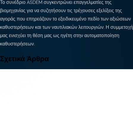
Το συνέδριο ASDEM συγκεντρώνει επαγγελματίες της
βιομηχανίας για να συζητήσουν τις τρέχουσες εξελίξεις της
αγοράς που επηρεάζουν το εξειδικευμένο πεδίο των αξιώσεων
καθυστερήσεων και των ναυτιλιακών λειτουργιών. Η συμμετοχή
μας ενισχύει τη θέση μας ως ηγέτη στην αυτοματοποίηση
καθυστερήσεων.
Σχετικά Άρθρα