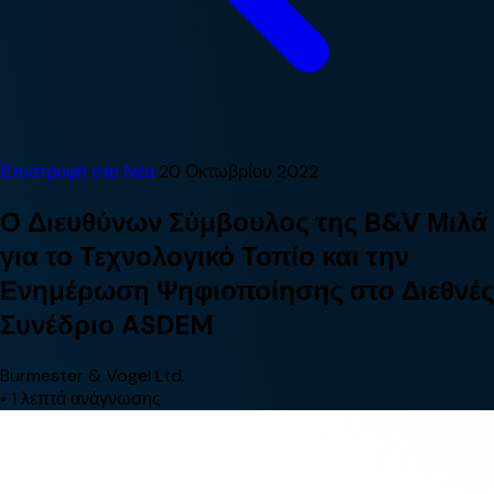
Επιστροφή στα Νέα
20 Οκτωβρίου 2022
Ο Διευθύνων Σύμβουλος της B&V Μιλά
για το Τεχνολογικό Τοπίο και την
Ενημέρωση Ψηφιοποίησης στο Διεθνές
Συνέδριο ASDEM
Burmester & Vogel Ltd.
•
1 λεπτά ανάγνωσης