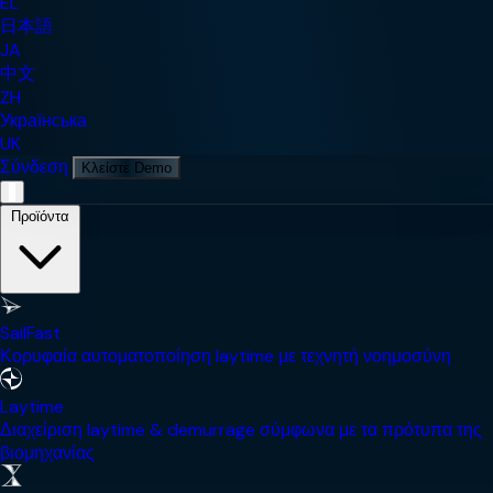
EL
日本語
JA
中文
ZH
Українська
UK
Σύνδεση
Κλείστε Demo
Μενού Πλοήγησης Κινητού
Προϊόντα
SailFast
Κορυφαία αυτοματοποίηση laytime με τεχνητή νοημοσύνη
Laytime
Διαχείριση laytime & demurrage σύμφωνα με τα πρότυπα της
βιομηχανίας