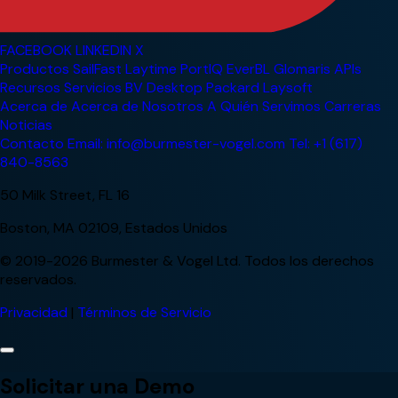
FACEBOOK
LINKEDIN
X
Productos
SailFast
Laytime
PortIQ
EverBL
Glomaris
APIs
Recursos
Servicios
BV Desktop
Packard
Laysoft
Acerca de
Acerca de Nosotros
A Quién Servimos
Carreras
Noticias
Contacto
Email: info@burmester-vogel.com
Tel: +1 (617)
840-8563
50 Milk Street, FL 16
Boston, MA 02109, Estados Unidos
© 2019-2026 Burmester & Vogel Ltd. Todos los derechos
reservados.
Privacidad
|
Términos de Servicio
Solicitar una Demo