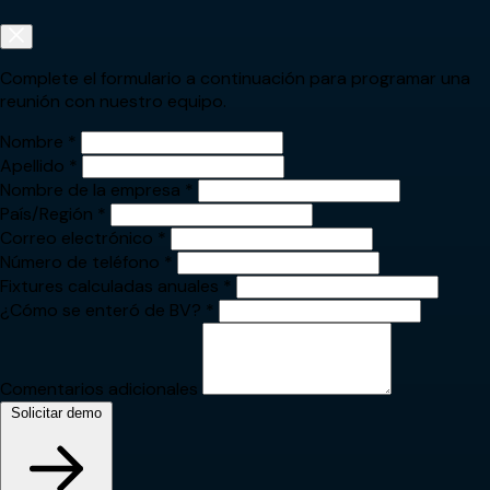
Complete el formulario a continuación para programar una
reunión con nuestro equipo.
Nombre
*
Apellido
*
Nombre de la empresa
*
País/Región
*
Correo electrónico
*
Número de teléfono
*
Fixtures calculadas anuales
*
¿Cómo se enteró de BV?
*
Comentarios adicionales
Solicitar demo