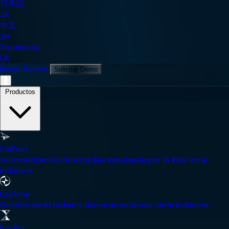
日本語
JA
中文
ZH
Українська
UK
Iniciar Sesión
Solicitar Demo
Menú de Navegación Móvil
Productos
SailFast
Automatización de estadías impulsada por IA líder en la
industria
Laytime
Gestión de estadías y demoras estándar de la industria
PortIQ