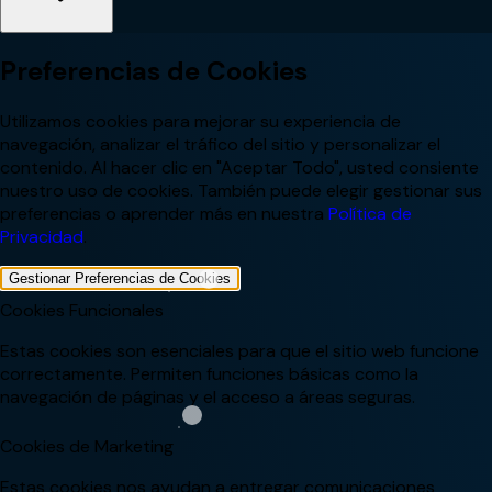
Preferencias de Cookies
Utilizamos cookies para mejorar su experiencia de
navegación, analizar el tráfico del sitio y personalizar el
contenido. Al hacer clic en "Aceptar Todo", usted consiente
nuestro uso de cookies. También puede elegir gestionar sus
preferencias o aprender más en nuestra
Política de
Privacidad
.
Gestionar Preferencias de Cookies
Cookies Funcionales
Estas cookies son esenciales para que el sitio web funcione
correctamente. Permiten funciones básicas como la
navegación de páginas y el acceso a áreas seguras.
Cookies de Marketing
Estas cookies nos ayudan a entregar comunicaciones