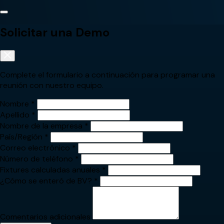
Solicitar una Demo
Complete el formulario a continuación para programar una
reunión con nuestro equipo.
Nombre
*
Apellido
*
Nombre de la empresa
*
País/Región
*
Correo electrónico
*
Número de teléfono
*
Fixtures calculadas anuales
*
¿Cómo se enteró de BV?
*
Comentarios adicionales