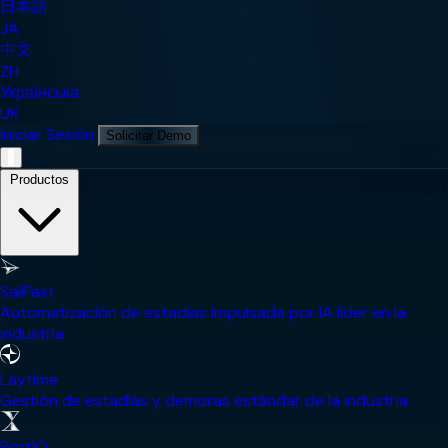
日本語
JA
中文
ZH
Українська
UK
Iniciar Sesión
Solicitar Demo
Menú de Navegación Móvil
Productos
SailFast
Automatización de estadías impulsada por IA líder en la
industria
Laytime
Gestión de estadías y demoras estándar de la industria
PortIQ