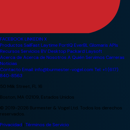
FACEBOOK
LINKEDIN
X
Productos
SailFast
Laytime
PortIQ
EverBL
Glomaris
APIs
Recursos
Servicios
BV Desktop
Packard
Laysoft
Acerca de
Acerca de Nosotros
A Quién Servimos
Carreras
Noticias
Contacto
Email: info@burmester-vogel.com
Tel: +1 (617)
840-8563
50 Milk Street, FL 16
Boston, MA 02109, Estados Unidos
© 2019-2026 Burmester & Vogel Ltd. Todos los derechos
reservados.
Privacidad
|
Términos de Servicio