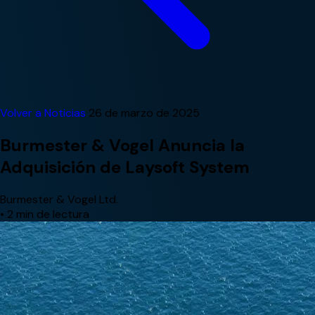
Volver a Noticias
26 de marzo de 2025
Burmester & Vogel Anuncia la
Adquisición de Laysoft System
Burmester & Vogel Ltd.
•
2 min de lectura