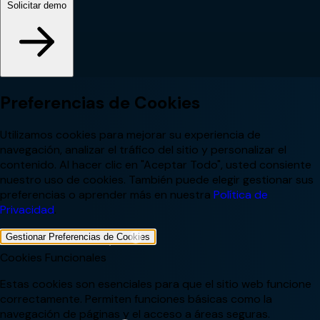
Solicitar demo
Preferencias de Cookies
Utilizamos cookies para mejorar su experiencia de
navegación, analizar el tráfico del sitio y personalizar el
contenido. Al hacer clic en "Aceptar Todo", usted consiente
nuestro uso de cookies. También puede elegir gestionar sus
preferencias o aprender más en nuestra
Política de
Privacidad
.
Gestionar Preferencias de Cookies
Cookies Funcionales
Estas cookies son esenciales para que el sitio web funcione
correctamente. Permiten funciones básicas como la
navegación de páginas y el acceso a áreas seguras.