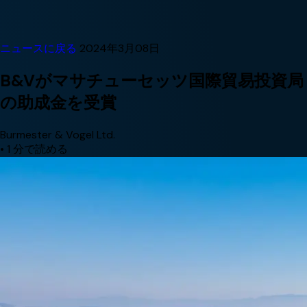
ニュースに戻る
2024年3月08日
B&Vがマサチューセッツ国際貿易投資局
の助成金を受賞
Burmester & Vogel Ltd.
•
1 分で読める