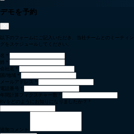
デモを予約
以下のフォームにご記入いただき、当社チームとのミーティン
グをスケジュールしてください。
名
*
姓
*
会社名
*
国/地域
*
メールアドレス
*
電話番号
*
年間計算フィクスチャー数
*
BVをどのようにお知りになりましたか？
*
追加コメント