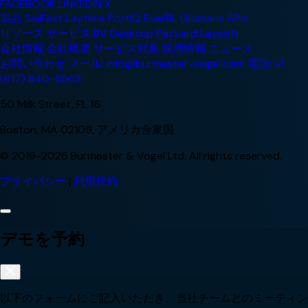
FACEBOOK
LINKEDIN
X
製品
SailFast
Laytime
PortIQ
EverBL
Glomaris
APIs
リソース
サービス
BV Desktop
Packard
Laysoft
会社情報
会社概要
サービス対象
採用情報
ニュース
お問い合わせ
メール: info@burmester-vogel.com
電話: +1
(617) 840-8563
50 Milk Street, FL 16
Boston, MA 02109, アメリカ合衆国
© 2019-2026 Burmester & Vogel Ltd. All rights reserved.
プライバシー
|
利用規約
デモを予約
以下のフォームにご記入いただき、当社チームとのミーティン