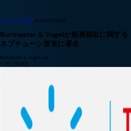
ニュースに戻る
2020年11月11日
Burmester & Vogelが船員福祉に関する
ネプチューン宣言に署名
Burmester & Vogel Ltd.
•
1 分で読める