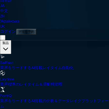
日本語
JA
中文
ZH
Українська
UK
ログイン
デモを予約
モバイルナビゲーションメニュー
製品
SailFast
業界をリードするAI搭載レイタイム自動化
Laytime
業界標準のレイタイム＆滞船料管理
PortIQ
業界をリードするAI搭載の分析＆データレイクプラットフォー
ム