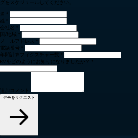
グをスケジュールしてください。
名
*
姓
*
会社名
*
国/地域
*
メールアドレス
*
電話番号
*
年間計算フィクスチャー数
*
BVをどのようにお知りになりましたか？
*
追加コメント
デモをリクエスト