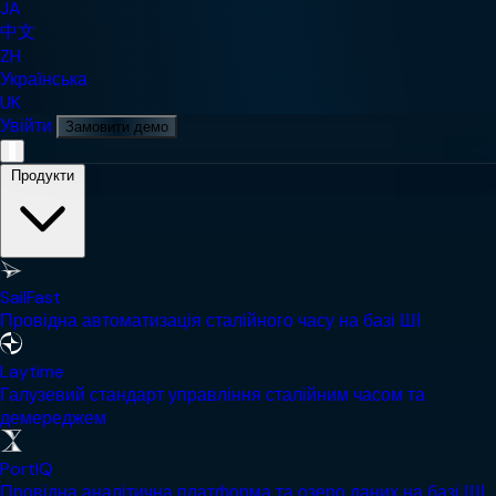
JA
中文
ZH
Українська
UK
Увійти
Замовити демо
Мобільне навігаційне меню
Продукти
SailFast
Провідна автоматизація сталійного часу на базі ШІ
Laytime
Галузевий стандарт управління сталійним часом та
демереджем
PortIQ
Провідна аналітична платформа та озеро даних на базі ШІ