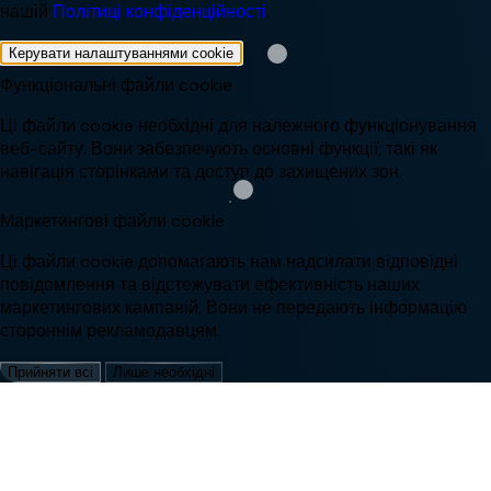
нашій
Політиці конфіденційності
.
Керувати налаштуваннями cookie
Функціональні файли cookie
Ці файли cookie необхідні для належного функціонування
веб-сайту. Вони забезпечують основні функції, такі як
навігація сторінками та доступ до захищених зон.
Маркетингові файли cookie
Ці файли cookie допомагають нам надсилати відповідні
повідомлення та відстежувати ефективність наших
маркетингових кампаній. Вони не передають інформацію
стороннім рекламодавцям.
Прийняти всі
Лише необхідні