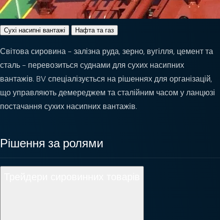
Сухі насипні вантажі
Нафта та газ
Світова сировина - залізна руда, зерно, вугілля, цемент та
сталь - перевозиться суднами для сухих насипних
вантажів. BV спеціалізується на рішеннях для організацій,
що управляють демереджем та сталійним часом у ланцюзі
постачання сухих насипних вантажів.
Рішення за ролями
Трейдери сировинних товарів