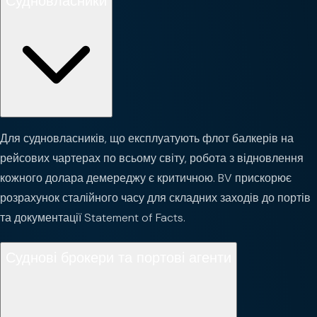
Судновласники
Для судновласників, що експлуатують флот балкерів на
рейсових чартерах по всьому світу, робота з відновлення
кожного долара демереджу є критичною. BV прискорює
розрахунок сталійного часу для складних заходів до портів
та документації Statement of Facts.
Суднові брокери та портові агенти