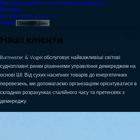
Про компанію
Кого ми обслуговуємо
Вакансії
Контакти
EN
FR
DE
ES
EL
JA
ZH
UK
Увійти
Замовити демо
Наші клієнти
Burmester & Vogel обслуговує найважливіші світові
судноплавні ринки рішеннями управління демереджем на
основі ШІ. Від сухих насипних товарів до енергетичних
перевезень, ми допомагаємо організаціям орієнтуватися в
складних розрахунках сталійного часу та претензіях з
демереджу.