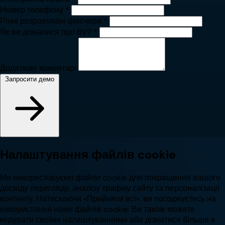
Номер телефону
*
Річні розраховані фіксчери
*
Як ви дізналися про BV?
*
Додаткові коментарі
Запросити демо
Налаштування файлів cookie
Ми використовуємо файли cookie для покращення вашого
досвіду перегляду, аналізу трафіку сайту та персоналізації
контенту. Натискаючи «Прийняти всі», ви погоджуєтесь на
використання нами файлів cookie. Ви також можете
керувати своїми налаштуваннями або дізнатися більше в