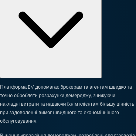
Платформа BV допомагає брокерам та агентам швидко та
точно обробляти розрахунки демереджу, знижуючи
накладні витрати та надаючи їхнім клієнтам більшу цінність
при задоволенні вимог швидшого та економічнішого
обслуговування.
Рішення управління демереджем, розроблені для газовозів