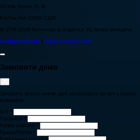
50 Milk Street, FL 16
Бостон, MA 02109, США
© 2019-2026 Burmester & Vogel Ltd. Усі права захищено.
Конфіденційність
|
Умови використання
Замовити демо
Заповніть форму нижче, щоб запланувати зустріч з нашою
командою.
Ім'я
*
Прізвище
*
Назва компанії
*
Країна/Регіон
*
Електронна пошта
*