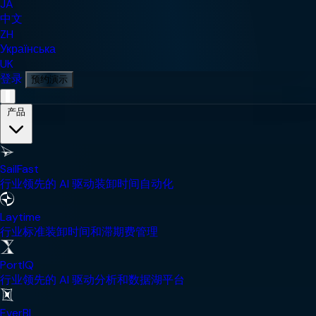
JA
中文
ZH
Українська
UK
登录
预约演示
移动导航菜单
产品
SailFast
行业领先的 AI 驱动装卸时间自动化
Laytime
行业标准装卸时间和滞期费管理
PortIQ
行业领先的 AI 驱动分析和数据湖平台
EverBL