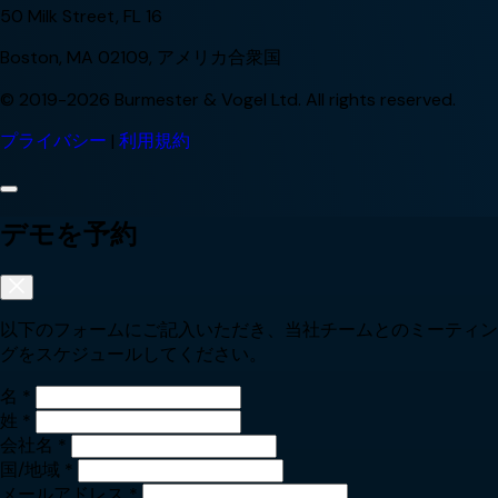
50 Milk Street, FL 16
Boston, MA 02109, アメリカ合衆国
© 2019-2026 Burmester & Vogel Ltd. All rights reserved.
プライバシー
|
利用規約
デモを予約
以下のフォームにご記入いただき、当社チームとのミーティン
グをスケジュールしてください。
名
*
姓
*
会社名
*
国/地域
*
メールアドレス
*