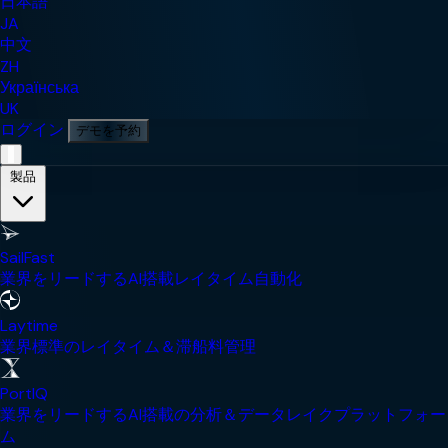
日本語
JA
中文
ZH
Українська
UK
ログイン
デモを予約
モバイルナビゲーションメニュー
製品
SailFast
業界をリードするAI搭載レイタイム自動化
Laytime
業界標準のレイタイム＆滞船料管理
PortIQ
業界をリードするAI搭載の分析＆データレイクプラットフォー
ム