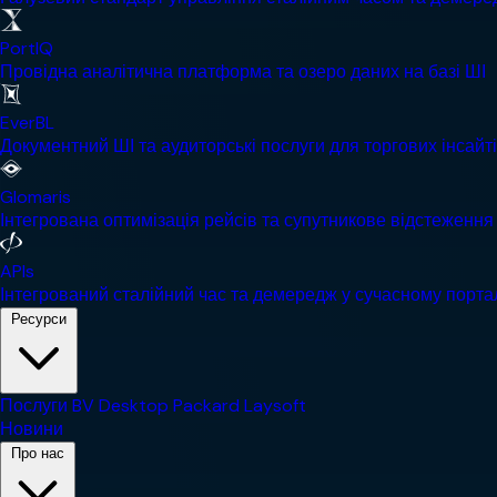
PortIQ
Провідна аналітична платформа та озеро даних на базі ШІ
EverBL
Документний ШІ та аудиторські послуги для торгових інсайт
Glomaris
Інтегрована оптимізація рейсів та супутникове відстеження
APIs
Інтегрований сталійний час та демередж у сучасному порта
Ресурси
Послуги
BV Desktop
Packard
Laysoft
Новини
Про нас