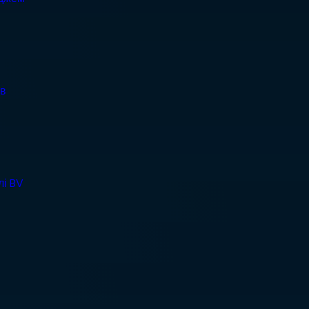
ів
лі BV