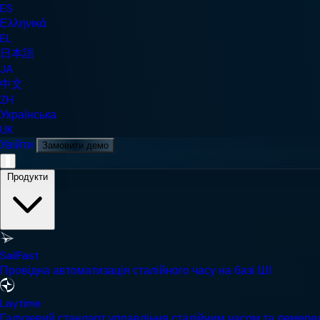
ES
Ελληνικά
EL
日本語
JA
中文
ZH
Українська
UK
Увійти
Замовити демо
Мобільне навігаційне меню
Продукти
SailFast
Провідна автоматизація сталійного часу на базі ШІ
Laytime
Галузевий стандарт управління сталійним часом та демер