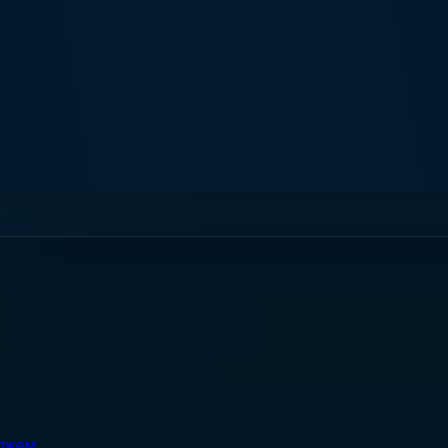
еджем