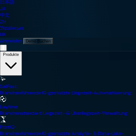
日本語
JA
中文
ZH
Українська
UK
Anmelden
Demo Buchen
Mobile Navigationsmenü
Produkte
SailFast
Branchenführende KI-gestützte Liegezeit-Automatisierung
Laytime
Branchenstandard Liegezeit- & Überliegezeit-Verwaltung
PortIQ
Branchenführende KI-gestützte Analytik- & Data-Lake-