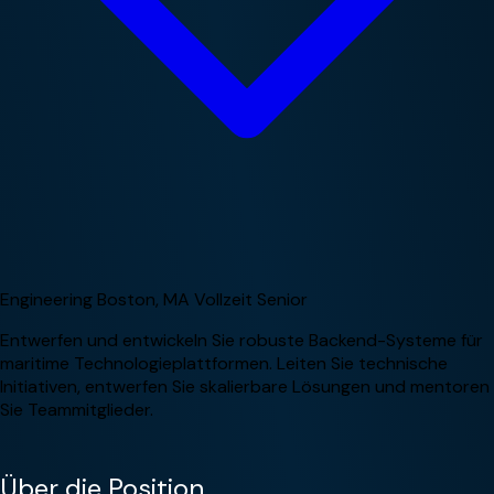
Engineering
Boston, MA
Vollzeit
Senior
Entwerfen und entwickeln Sie robuste Backend-Systeme für
maritime Technologieplattformen. Leiten Sie technische
Initiativen, entwerfen Sie skalierbare Lösungen und mentoren
Sie Teammitglieder.
Über die Position