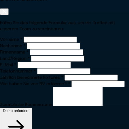
Füllen Sie das folgende Formular aus, um ein Treffen mit
unserem Team zu vereinbaren.
Vorname
*
Nachname
*
Firmenname
*
Land/Region
*
E-Mail
*
Telefonnummer
*
Jährlich berechnete Fixtures
*
Wie haben Sie von BV erfahren?
*
Zusätzliche Kommentare
Demo anfordern