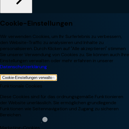
Cookie-Einstellungen
Wir verwenden Cookies, um Ihr Surferlebnis zu verbessern,
den Website-Traffic zu analysieren und Inhalte zu
personalisieren. Durch Klicken auf "Alle akzeptieren" stimmen
Sie unserer Verwendung von Cookies zu. Sie können auch Ihre
Einstellungen verwalten oder mehr erfahren in unserer
Datenschutzerklärung
.
Cookie-Einstellungen verwalten
Funktionale Cookies
Diese Cookies sind für das ordnungsgemäße Funktionieren
der Website unerlässlich. Sie ermöglichen grundlegende
Funktionen wie Seitennavigation und Zugang zu sicheren
Bereichen.
Marketing-Cookies