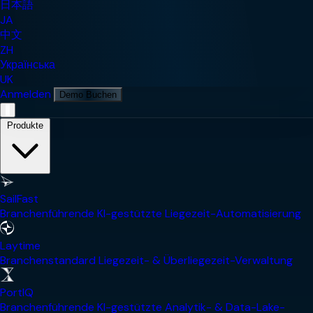
日本語
JA
中文
ZH
Українська
UK
Anmelden
Demo Buchen
Mobile Navigationsmenü
Produkte
SailFast
Branchenführende KI-gestützte Liegezeit-Automatisierung
Laytime
Branchenstandard Liegezeit- & Überliegezeit-Verwaltung
PortIQ
Branchenführende KI-gestützte Analytik- & Data-Lake-