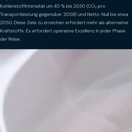
Kohlenstoffintensität um 40 % bis 2030 (CO₂ pro
Transportleistung gegenüber 2008) und Netto-Null bis etwa
2050. Diese Ziele zu erreichen erfordert mehr als alternative
Kraftstoffe. Es erfordert operative Exzellenz in jeder Phase
der Reise.