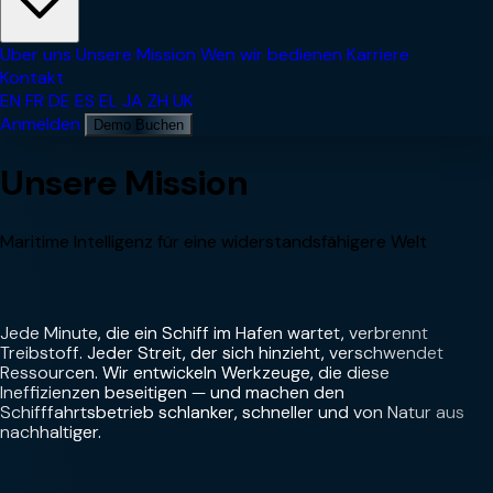
Über uns
Unsere Mission
Wen wir bedienen
Karriere
Kontakt
EN
FR
DE
ES
EL
JA
ZH
UK
Anmelden
Demo Buchen
Unsere Mission
Maritime Intelligenz für eine widerstandsfähigere Welt
Jede Minute, die ein Schiff im Hafen wartet, verbrennt
Treibstoff. Jeder Streit, der sich hinzieht, verschwendet
Ressourcen. Wir entwickeln Werkzeuge, die diese
Ineffizienzen beseitigen — und machen den
Schifffahrtsbetrieb schlanker, schneller und von Natur aus
nachhaltiger.