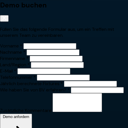
Demo buchen
Füllen Sie das folgende Formular aus, um ein Treffen mit
unserem Team zu vereinbaren.
Vorname
*
Nachname
*
Firmenname
*
Land/Region
*
E-Mail
*
Telefonnummer
*
Jährlich berechnete Fixtures
*
Wie haben Sie von BV erfahren?
*
Zusätzliche Kommentare
Demo anfordern