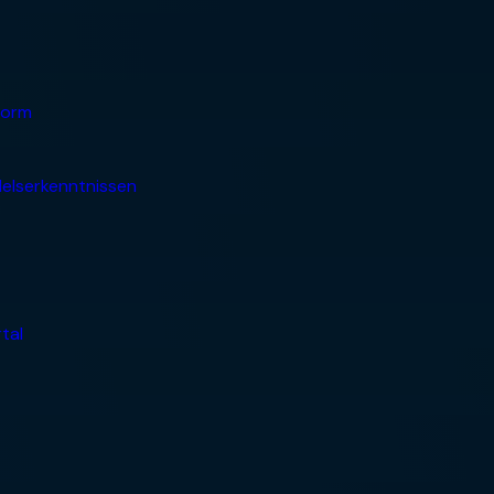
form
elserkenntnissen
tal