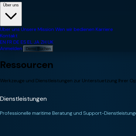
Über uns
Über uns
Unsere Mission
Wen wir bedienen
Karriere
Kontakt
EN
FR
DE
ES
EL
JA
ZH
UK
Anmelden
Demo Buchen
Ressourcen
Werkzeuge und Dienstleistungen zur Unterstuetzung Ihrer O
Dienstleistungen
Professionelle maritime Beratung und Support-Dienstleistung