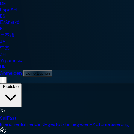
DE
Español
ES
Ελληνικά
EL
日本語
JA
中文
ZH
Українська
UK
Anmelden
Demo Buchen
Mobile Navigationsmenü
Produkte
SailFast
Branchenführende KI-gestützte Liegezeit-Automatisierung