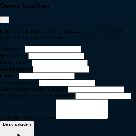
Demo buchen
Füllen Sie das folgende Formular aus, um ein Treffen mit
unserem Team zu vereinbaren.
Vorname
*
Nachname
*
Firmenname
*
Land/Region
*
E-Mail
*
Telefonnummer
*
Jährlich berechnete Fixtures
*
Wie haben Sie von BV erfahren?
*
Zusätzliche Kommentare
Demo anfordern