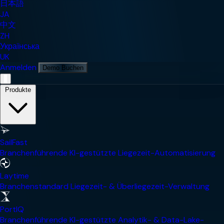
日本語
JA
中文
ZH
Українська
UK
Anmelden
Demo Buchen
Mobile Navigationsmenü
Produkte
SailFast
Branchenführende KI-gestützte Liegezeit-Automatisierung
Laytime
Branchenstandard Liegezeit- & Überliegezeit-Verwaltung
PortIQ
Branchenführende KI-gestützte Analytik- & Data-Lake-