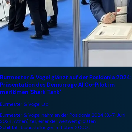
Burmester & Vogel glänzt auf der Posidonia 2024:
Präsentation des Demurrage AI Co-Pilot im
maritimen 'Shark Tank'
Burmester & Vogel Ltd.
Burmester & Vogel nahm an der Posidonia 2024 (3.-7. Juni
2024, Athen) teil, einer der weltweit größten
Schifffahrtsausstellungen mit über 2.000...