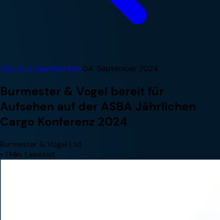
Zurück zu Nachrichten
04. September 2024
Burmester & Vogel bereit für
Aufsehen auf der ASBA Jährlichen
Cargo Konferenz 2024
Burmester & Vogel Ltd.
•
1 Min. Lesezeit