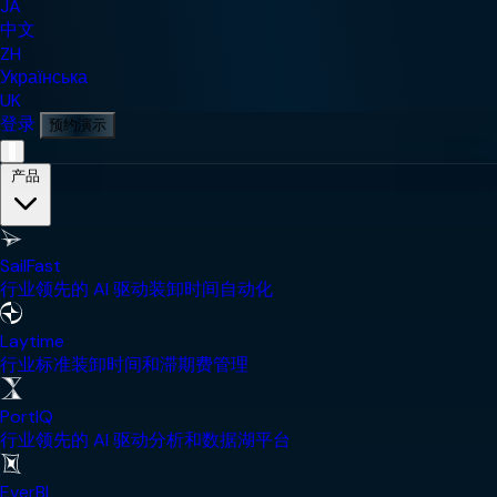
JA
中文
ZH
Українська
UK
登录
预约演示
移动导航菜单
产品
SailFast
行业领先的 AI 驱动装卸时间自动化
Laytime
行业标准装卸时间和滞期费管理
PortIQ
行业领先的 AI 驱动分析和数据湖平台
EverBL