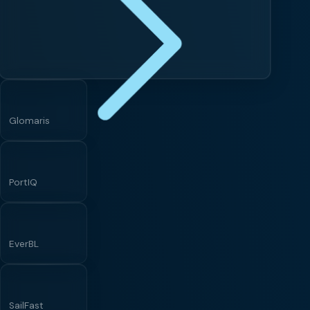
Glomaris
PortIQ
EverBL
SailFast